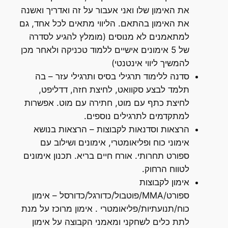
את האימון שלו ואני אעבור על זה ואדריך ואשנה
את האימון בהתאם. הליווי מתאים לכל אחד, גם
למתאמנים לא מנוסים (מומלץ להגיע לסדרה
של 5 אימונים אישיים ללמוד טכניקה ולאחר מכן
להמשיך ליווי אינטנטי)
סדנה ללימוד תרגילי בסיס ותרגילי עזר – בה
תלמד לבצע סקוואט, לחיצת חזה, דדליפט,
לחיצת כתף עם מוט, חתירה עם מוט. אפשרות
למתקדמים לתרגילים נוספים.
הרצאות וסדנאות לקבוצות – הרצאות בנושא
אימוני כוח ופליאומטרי, אימונים ושילוב עם
ספורט תחרותי. אורח חיים בריא. תכנון אימונים
לטווח הרחוק.
אימון לקבוצות
ספורט/MMA/פוטבול/כדורגל/כדורסל – אימון
כוח/תנועתיות/פליאומטרי . אימון מרוכז על מנת
לתת כלים לשחקני ומאמני הקבוצה על אימון