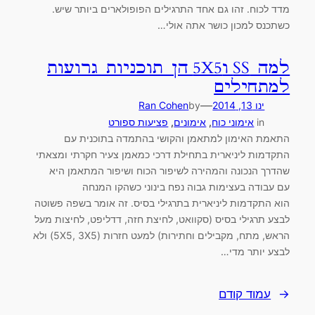
מדד לכוח. זהו גם אחד התרגילים הפופולארים ביותר שיש.
כשתכנס למכון כושר אתה אולי…
למה SS ו5X5 הן תוכניות גרועות
למתחילים
—
ינו 13, 2014
by
Ran Cohen
in
אימוני כוח
, 
אימונים
, 
פציעות ספורט
התאמת האימון למתאמן והקושי בהתמדה בתוכנית עם
התקדמות ליניארית בתחילת דרכי כמאמן צעיר חקרתי ומצאתי
שהדרך הנכונה והמהירה לשיפור הכוח ושיפור המתאמן היא
עם עבודה בעצימות גבוה נפח בינוני כשהקו המנחה
הוא התקדמות ליניארית בתרגילי בסיס. זה אומר בשפה פשוטה
לבצע תרגילי בסיס (סקוואט, לחיצת חזה, דדליפט, לחיצות מעל
הראש, מתח, מקבילים וחתירות) למעט חזרות (5X5, 3X5) ולא
לבצע יותר מדי…
←
עמוד קודם