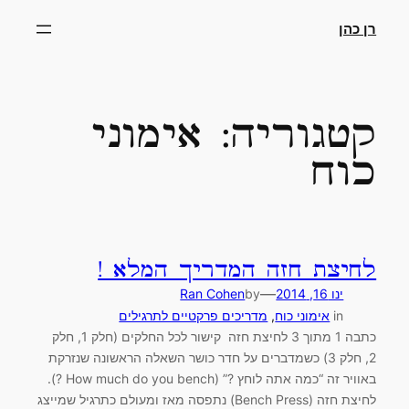
דלג
רן כהן
תוכן
קטגוריה:
אימוני
כוח
לחיצת חזה המדריך המלא !
—
ינו 16, 2014
by
Ran Cohen
in
אימוני כוח
, 
מדריכים פרקטיים לתרגילים
כתבה 1 מתוך 3 לחיצת חזה קישור לכל החלקים (חלק 1, חלק
2, חלק 3) כשמדברים על חדר כושר השאלה הראשונה שנזרקת
באוויר זה “כמה אתה לוחץ ?” (How much do you bench ?).
לחיצת חזה (Bench Press) נתפסה מאז ומעולם כתרגיל שמייצג