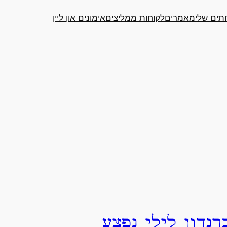
תים שלי
מאמרים
לקוחות ממליצים
אימונים און ליין
רנדון לילי נפצע