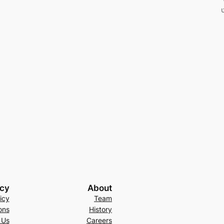
acy
About
icy
Team
ons
History
 Us
Careers