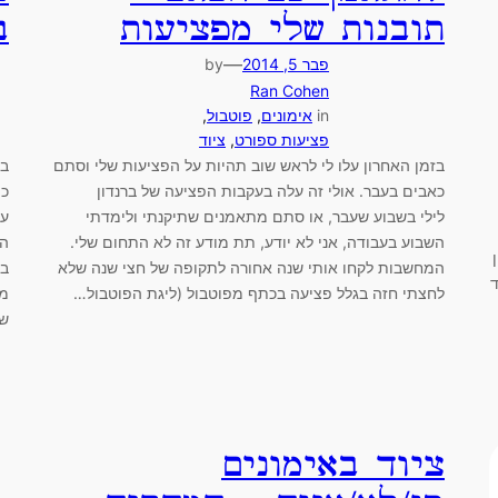
תובנות שלי מפציעות
ב
—
פבר 5, 2014
by
Ran Cohen
in
אימונים
, 
פוטבול
, 
פציעות ספורט
, 
ציוד
בזמן האחרון עלו לי לראש שוב תהיות על הפציעות שלי וסתם
בת
כאבים בעבר. אולי זה עלה בעקבות הפציעה של ברנדון
כו
לילי בשבוע שעבר, או סתם מתאמנים שתיקנתי ולימדתי
עו
השבוע בעבודה, אני לא יודע, תת מודע זה לא התחום שלי.
הפ
המחשבות לקחו אותי שנה אחורה לתקופה של חצי שנה שלא
בט
אחד
לחצתי חזה בגלל פציעה בכתף מפוטבול (ליגת הפוטבול…
מה
שא
ציוד באימונים