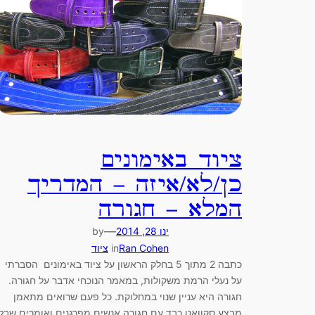
ציוד באימונים
כן/לא/איזה – המדריך
המלא – חגורה
—
ינו 28, 2014
by
Ran Cohen
in
ציוד
כתבה 2 מתוך 5 בחלק הראשון על ציוד באימונים הסברתי
על נעלי הרמת משקולות, במאמר הנוכחי אדבר על חגורה.
חגורה היא עניין שנוי במחלוקת. כל פעם שרואים מתאמן
מבצע סקוואט כבד עם חגורה אנשים מפרגנים ואומרים שבלי