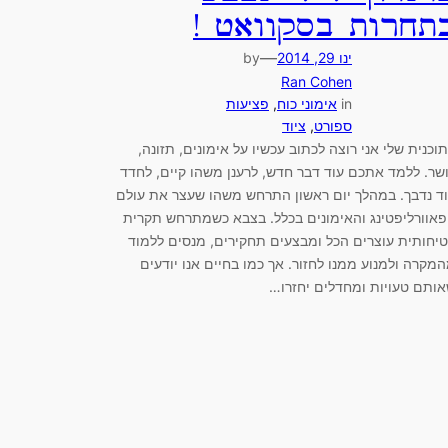
תחרות בסקוואט !
—
ינו 29, 2014
by
Ran Cohen
in
אימוני כוח
, 
פציעות
ספורט
, 
ציוד
וכנית שלי אני רוצה לכתוב עכשיו על אימונים, תזונה,
שר. ללמד אתכם עוד דבר חדש, לרענן משהו קיים, לחדד
ד נדבך. במהלך יום ראשון התרחש משהו שעצר את עולם
אוורליפטינג והאימונים בכלל. בצבא כשמתרחש תקרית
יחותית עוצרים הכל ומבצעים תחקירים, מנסים ללמוד
מקרה ולמנוע ממנו לחזור. אך כמו בחיים אנו יודעים
ותם טעויות ומחדלים יחזרו…