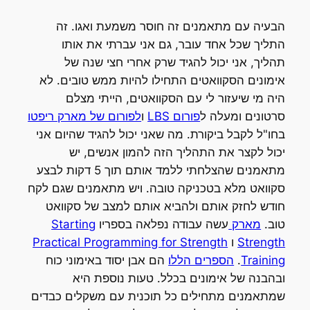
הבעיה עם מתאמנים זה חוסר משמעת ואגו. זה
התליך שכל אחד עובר, גם אני עברתי את אותו
תהליך, אני יכול להגיד שרק אחרי חצי שנה של
אימונים הסקוואטים התחילו להיות ממש טובים. לא
היה מי שיעזור לי עם הסקוואטים, הייתי מצלם
סרטונים ומעלה ל
פורום LBS
ו
לפורום של מארק ריפטו
בחו"ל לקבל ביקורת. מה שאני יכול להגיד שהיום אני
יכול לקצר את התהליך הזה להמון אנשים, יש
מתאמנים שהצלחתי ללמד אותם תוך 5 דקות לבצע
סקוואט מלא בטכניקה טובה. ויש מתאמנים שגם לקח
חודש לחזק אותם ולהביא אותם למצב של סקוואט
טוב.
מארק
עשה עבודה נפלאה בספריו
Starting
Strength
ו
Practical Programming for Strength
Training
.
הספרים הללו
הם אבן יסוד באימוני כוח
ובהבנה של אימונים בכלל. טעות נוספת היא
שמתאמנים מתחילים כל תוכנית עם משקלים כבדים