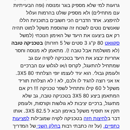
גרועות למי שלא מספיק בוגר ומנוסה (ופה הבעייתיות
עם מתחילים) ולא מספיק שולט בהרמות ועלול
להיפצע. אחד הדברים הכי חשובים בתוכניות הללו
שאנשים נוטים לשכוח זה שהוספת משקל למוט תהיה
רק אם ביצענו את היעד של האימון הנוכחי (למשל
סקוואט
80 ק"ג 3 סטים של 5 חזרות)
בטכניקה טובה
(לא מושלמת אבל טובה !). מתאמן לא מנוסה וחסר
אחריות יבצע את היעד בטכניקה לקויה עם גב
שמתחיל להתעגל, לקרוס ו/או לגלוש עם הברכיים
ולעומק גבולי. הוא יגיד לעצמו יופי הצלחתי 80 3X5.
אז אני רוצה להגיד לו ולכם, לא ! לא הצלחת תוריד
משקל ל 60 קילו ותתחיל לשפר טכניקה !!! רק אם
המתאמן ביצע 80 3X5 בטכניקה טובה, גב שלא
מתעגל, ברכיים יציבות לא גולשות וקורסות, ולעומק
תקין אז תוסיף משקל באימון הבא ל 82.5 3X5. אותו
דבר ב
לחיצות חזה
בטכניקה לקויה שמובילות
לפציעות
כתפיים.
(על זה כתבתי רבות
בחלק השני
של המדריך