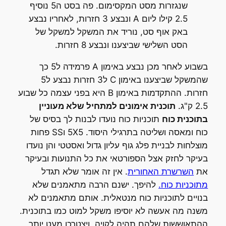
שנגזרות מסט המקסימום. פה בסט ה5 נוסיף
2.5 קילו ליום A ונבצע 3 חזרות, לאחריו נבצע
באק אוף סט, נוריד את המשקל למשקל של
הסט השלישי שביצענו ונבצע 8 חזרות.
בשבוע לאחר מכן נבצע באימון A פרמידה ל5 כך
שהמשקל שביצענו באימון C ל3 חזרות נבצע ל5
חזרות. ההתקדמות באימון B היא בפני עצמה כל שבוע
2.5 ק"ג.
תוכנית אימונים למתחיל שלא מעוניין
בתוכנית כוח
תוכניות כוח נועדו לבנות לך בסיס של
כוח ומאסה ושליטה בתרגילי היסוד. 5X5 וSS פחות
מוצלחות לבניית פלג גוף עליון גדול ואסטטי והן נועדו
בעיקר לחזק אצל הספורטאי את כל התנועות ובעיקר
את
השרשרת האחורית
. אין זה אומר שלא תגדל
מתוכניות כוח.
להיפך. ישנם הרבה מתאמנים שלא
בנויים לתוכניות כוח מנטאלית. אותם מתאמנים לא
משנה מה אעשה לא יוסיפו משקל למוט כמו בתוכנית.
ההתאוששות שלהם תהיה לקויה. ויצטרכו מעט יותר