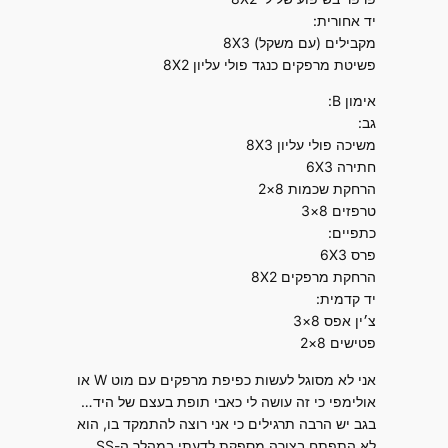
יד אחורית:
מקבילים (עם משקל) 8X3
פשיטת מרפקים כנגד פולי עליון 8X2
אימון B:
גב:
משיכה פולי עליון 8X3
חתירה 6X3
הרחקת שכמות 8×2
טרפזים 8×3
כתפיים:
פרס 6X3
הרחקת מרפקים 8X2
יד קדמית:
צ׳ין אפס 8×3
פטישים 8×2
אני לא מסוגל לעשות כפיפת מרפקים עם מוט W או
אולימפי כי זה עושה לי כאבי תופת בעצם של היד…
בגב יש הרבה תרגילים כי אני רוצה להתמקד בו, הוא
לא התפתח בצורה מספקת לדעתי במהלך ה-SS