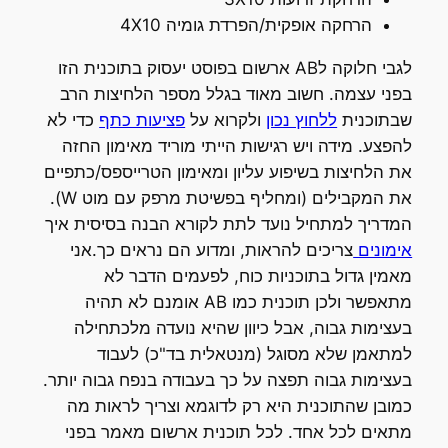
הרחקה אופקית/הפרדת גומיה 4X10
לגבי חלוקה לAB ארשום בפוסט יעסוק בתוכנית הזו
בפני עצמה.
חשוב מאוד בגלל מספר הלחיצות הרב
שבתוכנית
ללחוץ נכון
ולקרוא על
פציעות כתף
כדי לא
להפצע. מידה ויש רגישות הייתי מוריד מאימון החזה
את הלחיצות בשיפוע עליון ומאימון הטרייספס/כתפיים
את המקבילים (ומחליף בפשיטת מרפק עם מוט W).
המדריך למתחיל נועד לתת לקורא הבנה בסיסית איך
אימונים
צריכים להראות, ומדוע הם נראים כך.אני
מאמין גדול בתוכניות כוח, לפעמים הדבר לא
מתאפשר ולכן תוכנית כמו AB אומנם לא תהיה
בעצימות גבוה, אבל כיוון שהיא נועדה מלכתחילה
למתאמן שלא מסוגל (מנטאלית בד"כ) לעבוד
בעצימות גבוה תפצה על כך בעבודה בנפח גבוה יותר.
כמובן שהתוכנית היא רק לדוגמא וצריך לראות מה
מתאים לכל אחד. לכל תוכנית ארשום מאמר בפני