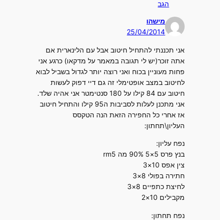
הגב
מישהו
25/04/2014
אני תכננתי להתחיל חיטוב אבל עם הלינארית אם
אתה זוכר(יש לי תגובה במאמר על מדקאו) כרגע אני
פחות מעוניין בכוח ואני רוצה יותר לגדול בשביל לבוא
לחיטוב במצב אופטימלי זה גם דיי דפוק לעשות
חיטוב עם 84 קילו על 180 סנטימטר אני אהיה שלד.
אני מתכנן לעלות לסביבות ה95 קילו והתחיל חיטוב
אז אחרי כל החפירה הזאת הנה הטקסס
העליון\תחתון:
נפח עליון:
בנץ פרס 5×5 90% מה rm5
צין אפס 10×3
חתירה בפולי 8×3
לחיצת כתפיים 8×3
מקבילים 10×2
נפח תחתון: