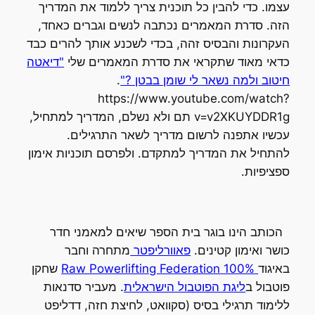
עצמו. כדי להבין כל תוכנית צריך ללמוד את המדריך
הזה. סדרת המאמרים נכתבה לנשים וגברים כאחד,
העקרונות והבסיס זהה, בכדי לשכנע אותך להרים כבד
כדאי מאוד שתקראי את סדרת המאמרים שלי
"דיאטה
חיטוב ולמה נשאר לי שומן בבטן ?"
.
https://www.youtube.com/watch?
v=v2XKUYDDR1g תם ולא נשלם, המדריך למתחיל,
עכשיו אתפנה לרשום מדריך לשאר התרגילים.
להתחיל את המדריך למתקדם. ולפרסם תוכניות אימון
ספציפיות.
הכותב הינו בוגר בית הספר שיאים למאמני חדר
כושר ואימון קטינים.
פאוורליפטר
מתחרה וחבר
באיגוד
100% Raw Powerlifting Federation
שחקן
פוטבול ב
ליגת הפוטבול הישראלית
. מעביר סדנאות
ללימוד תרגילי בסיס (סקוואט, לחיצת חזה, דדליפט